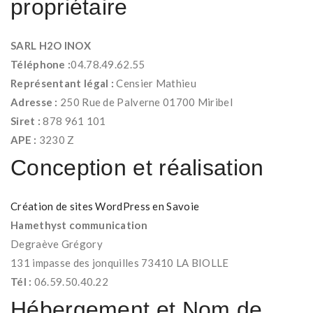
propriétaire
SARL H2O INOX
Téléphone :
04.78.49.62.55
Représentant légal :
Censier Mathieu
Adresse :
250 Rue de Palverne 01700 Miribel
Siret :
878 961 101
APE :
3230 Z
Conception et réalisation
Création de sites WordPress en Savoie
Hamethyst communication
Degraève Grégory
131 impasse des jonquilles 73410 LA BIOLLE
Tél :
06.59.50.40.22
Hébergement et Nom de